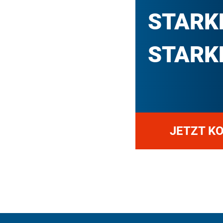
STARK
STARKE
JETZT K